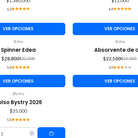
$1.380.000
$12.000
5.0
4.9
VER OPCIONES
VER OPCIONES
|
Edea
|
Edea
-10%
Spinner Edea
Absorvente de o
OFF
$28.800
$22.500
$32.000
$25.000
5.0
3.0
VER OPCIONES
VER OPCIONES
|
Bystry
olso Bystry 2026
$35.000
5.0