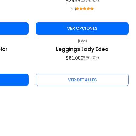
$26.550
$29.500
5.0
VER OPCIONES
|
Edea
-10%
lor
Leggings Lady Edea
OFF
$81.000
$90.000
Agotado
VER DETALLES