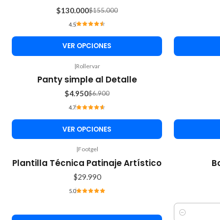
$130.000
$155.000
4.5
VER OPCIONES
|
Rollervar
-28%
-10%
Panty simple al Detalle
OFF
OFF
$4.950
$6.900
4.7
VER OPCIONES
|
Footgel
Plantilla Técnica Patinaje Artístico
B
$29.990
5.0
Cantidad