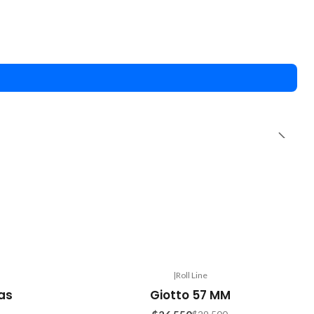
|
Roll Line
-10%
as
Giotto 57 MM
OFF