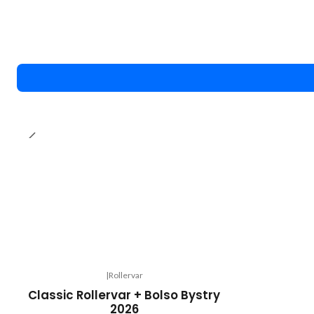
|
Rollervar
-16%
Classic Rollervar + Bolso Bystry
OFF
2026