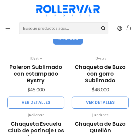
DESPACHOS A TODO CHILE
Polerones y Buzos
FILTROS
|
Bystry
|
Bystry
Agotado
Agotado
Poleron Sublimado
Chaqueta de Buzo
con estampado
con gorro
Bystry
Sublimado
$45.000
$48.000
VER DETALLES
VER DETALLES
|
Rollervar
|
Jandance
No disponible
Chaqueta Escuela
Chaqueta de Buzo
Club de patinaje Los
Quellón