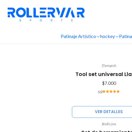
Patinaje Artístico
hockey
Patina
|
Tempish
Agotado
Tool set universal Ll
$7.000
5.0
VER DETALLES
|
Roll Line
-10%