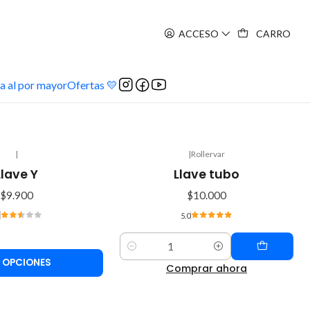
ACCESO
CARRO
a al por mayor
Ofertas 💛
|
|
Rollervar
Llave Y
Llave tubo
$9.900
$10.000
5.0
Cantidad
 OPCIONES
Comprar ahora