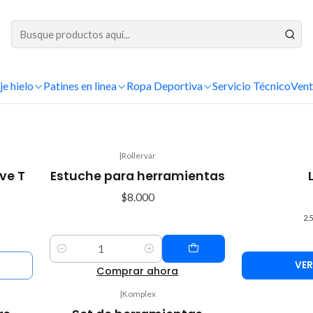
DESPACHOS A TODO CHILE
Inicio
Patinaje Artístico
Accesorios
Herramientas
je hielo
Patines en linea
Herramientas
Ropa Deportiva
Servicio Técnico
Vent
|
Rollervar
ave T
Estuche para herramientas
$8.000
2.5
Cantidad
VER
Comprar ahora
|
Komplex
Agotado