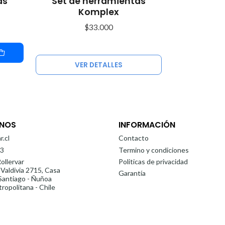
as
Set de herramientas
Komplex
$33.000
VER DETALLES
NOS
INFORMACIÓN
r.cl
Contacto
3
Termino y condiciones
ollervar
Politicas de privacidad
 Valdivia 2715, Casa
Garantía
antiago - Ñuñoa
ropolitana - Chile