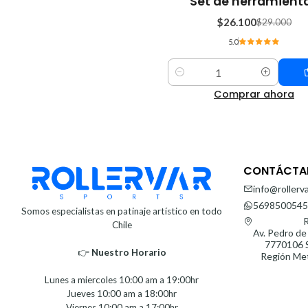
Set de herramient
OFF
$26.100
$29.000
5.0
Cantidad
Comprar ahora
CONTÁCTA
info@rollerva
5698500545
Somos especialistas en patinaje artístico en todo
R
Chile
Av. Pedro de
7770106 S
👉
Nuestro Horario⁣⁣
Región Met
Lunes a miercoles 10:00 am a 19:00hr
Jueves 10:00 am a 18:00hr
Viernes 10:00 am a 17:00hr