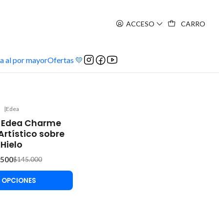
ACCESO
CARRO
a al por mayor
Ofertas 💛
|
Edea
a Edea Charme
Artístico sobre
Hielo
.500
$145.000
 OPCIONES