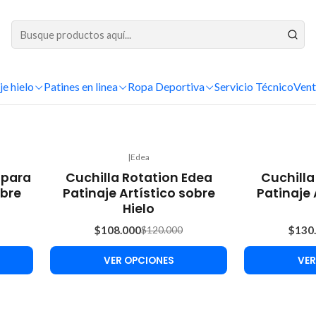
DESPACHOS A TODO CHILE
Inicio
Patinaje hielo
Cuchillas para Patinaje Artístico sobre Hielo
Edea
je hielo
Patines en linea
Ropa Deportiva
Edea
Servicio Técnico
Vent
|
Edea
-10%
-10%
 para
Cuchilla Rotation Edea
Cuchill
OFF
OFF
obre
Patinaje Artístico sobre
Patinaje 
Hielo
$108.000
$130
$120.000
VER OPCIONES
VER