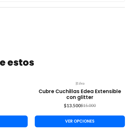
e estos
|
Edea
-10%
Cubre Cuchillas Edea Extensible
OFF
con glitter
$13.500
$15.000
VER OPCIONES