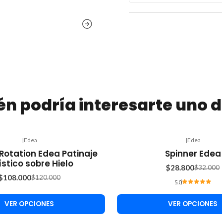
n podría interesarte uno d
|
Edea
|
Edea
-10%
 Rotation Edea Patinaje
Spinner Edea
OFF
ístico sobre Hielo
$28.800
$32.000
$108.000
$120.000
5.0
VER OPCIONES
VER OPCIONES