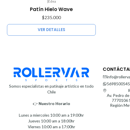
|
Edea
Agotado
Patín Hielo Wave
$235.000
VER DETALLES
CONTÁCTA
info@rollerva
5698500545
Somos especialistas en patinaje artístico en todo
R
Chile
Av. Pedro de
7770106 S
👉
Nuestro Horario⁣⁣
Región Met
Lunes a miercoles 10:00 am a 19:00hr
Jueves 10:00 am a 18:00hr
Viernes 10:00 am a 17:00hr