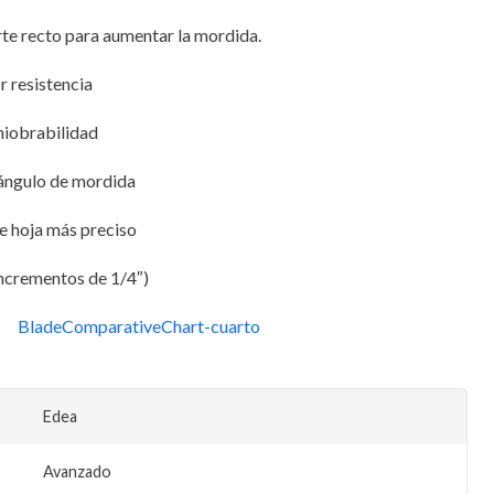
e recto para aumentar la mordida.
r resistencia
niobrabilidad
 ángulo de mordida
e hoja más preciso
incrementos de 1/4″)
Edea
Avanzado