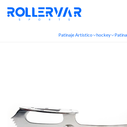
Inicio
Patinaje hielo
Cuchil
Patinaje Artístico
hockey
Patina