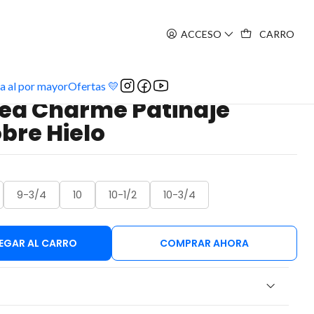
ACCESO
CARRO
inaje Artístico sobre Hielo
a al por mayor
Ofertas 💛
dea Charme Patinaje
obre Hielo
9-3/4
10
10-1/2
10-3/4
EGAR AL CARRO
COMPRAR AHORA