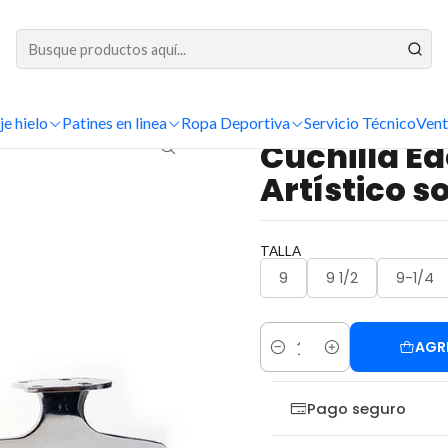
DESPACHOS A TODO CHILE
las para Patinaje Artístico sobre Hielo
Edea
Cuchilla Edea Charme Pat
je hielo
Patines en linea
Ropa Deportiva
Servicio Técnico
Vent
|
Cuchilla E
Artístico s
TALLA
9
9 1/2
9-1/4
AGR
Cantidad
Pago seguro