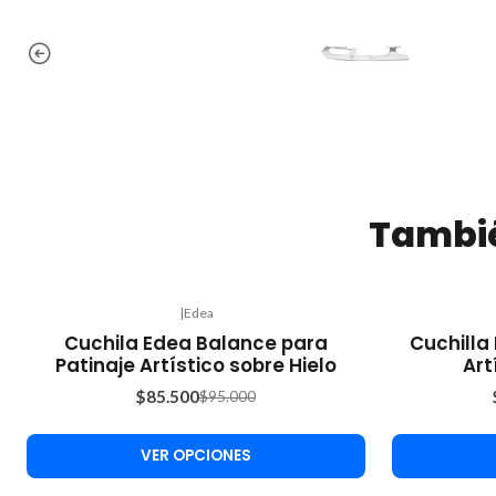
Tambié
|
Edea
-10%
-10%
Cuchila Edea Balance para
Cuchilla
OFF
OFF
Patinaje Artístico sobre Hielo
Art
$85.500
$95.000
VER OPCIONES