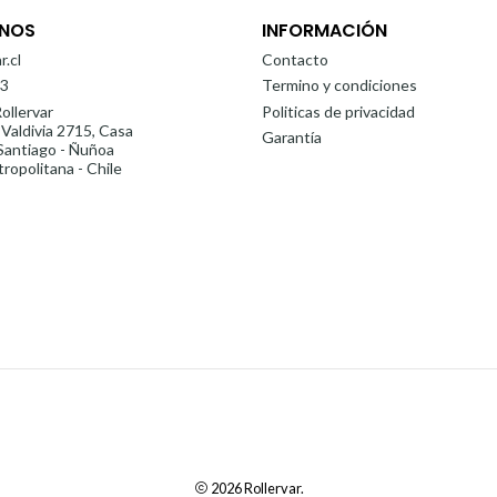
NOS
INFORMACIÓN
r.cl
Contacto
3
Termino y condiciones
ollervar
Politicas de privacidad
 Valdivia 2715, Casa
Garantía
antiago - Ñuñoa
ropolitana - Chile
2026 Rollervar.