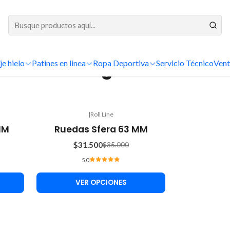
DESPACHOS A TODO CHILE
Inicio
Patinaje Artístico
Ruedas
Figura
je hielo
Patines en linea
Figura
Ropa Deportiva
Servicio Técnico
Vent
|
Roll Line
-10%
MM
Ruedas Sfera 63 MM
OFF
$31.500
$35.000
5.0
VER OPCIONES