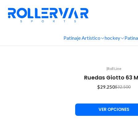
Patinaje Artístico
hockey
Patina
|
Roll Line
-10%
Ruedas Giotto 63 
OFF
$29.250
$32.500
VER OPCIONES