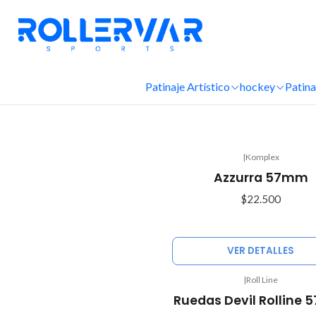
Patinaje Artístico
hockey
Patina
|
Komplex
Agotado
Azzurra 57mm
$22.500
VER DETALLES
|
Roll Line
-10%
Ruedas Devil Rolline
OFF