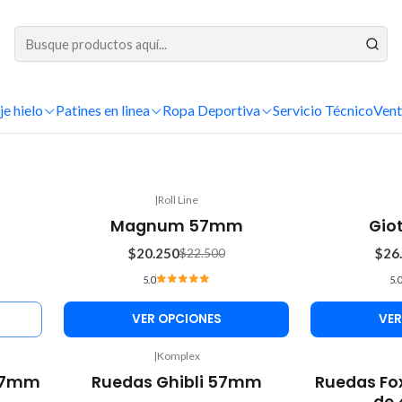
DESPACHOS A TODO CHILE
Inicio
Patinaje Artístico
Ruedas
Ruedas libre
je hielo
Patines en linea
Ruedas libre
Ropa Deportiva
Servicio Técnico
Vent
|
Roll Line
-10%
-10%
Magnum 57mm
Gio
OFF
OFF
$20.250
$26
$22.500
5.0
5.0
VER OPCIONES
VER
|
Komplex
-10%
 57mm
Ruedas Ghibli 57mm
Ruedas Fo
OFF
de 