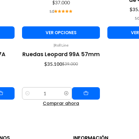
$37.000
$35
5.0
5.0
VER OPCIONES
VER
|
Roll Line
-10%
7A
Ruedas Leopard 99A 57mm
OFF
$35.100
$39.000
Cantidad
Comprar ahora
NOS
INFORMACIÓN