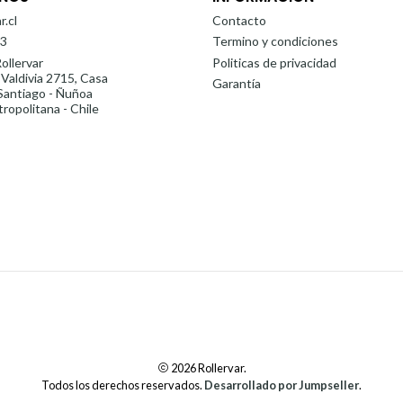
r.cl
Contacto
3
Termino y condiciones
ollervar
Politicas de privacidad
 Valdivia 2715, Casa
Garantía
antiago - Ñuñoa
ropolitana - Chile
2026 Rollervar.
Todos los derechos reservados.
Desarrollado por Jumpseller
.