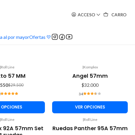
ACCESO
CARRO
a al por mayor
Ofertas 💛
|
Roll Line
|
Komplex
tto 57 MM
Angel 57mm
.550
$32.000
$29.500
3.4
 OPCIONES
VER OPCIONES
|
Roll Line
|
Roll Line
-10%
x 92A 57mm Set
Ruedas Panther 95A 57mm
OFF
4 ruedas.