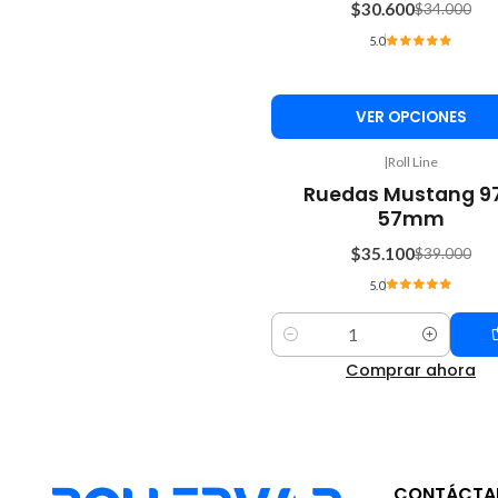
$30.600
$34.000
5.0
VER OPCIONES
|
Roll Line
-10%
Ruedas Mustang 9
OFF
57mm
$35.100
$39.000
5.0
Cantidad
Comprar ahora
CONTÁCTA