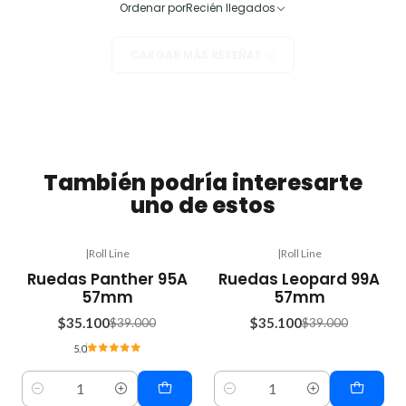
Ordenar por
Recién llegados
CARGAR MÁS RESEÑAS
También podría interesarte
uno de estos
|
Roll Line
|
Roll Line
-10%
-10%
Ruedas Panther 95A
Ruedas Leopard 99A
OFF
OFF
57mm
57mm
$35.100
$35.100
$39.000
$39.000
5.0
Cantidad
Cantidad