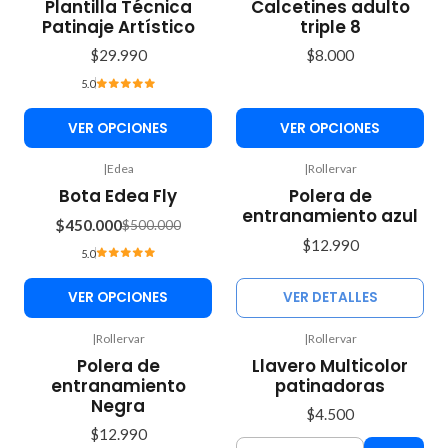
Plantilla Técnica
Calcetines adulto
Patinaje Artístico
triple 8
$29.990
$8.000
5.0
VER OPCIONES
VER OPCIONES
|
Edea
|
Rollervar
Agotado
-10%
Bota Edea Fly
Polera de
OFF
entranamiento azul
$450.000
$500.000
$12.990
5.0
VER OPCIONES
VER DETALLES
|
Rollervar
|
Rollervar
Agotado
Polera de
Llavero Multicolor
entranamiento
patinadoras
Negra
$4.500
$12.990