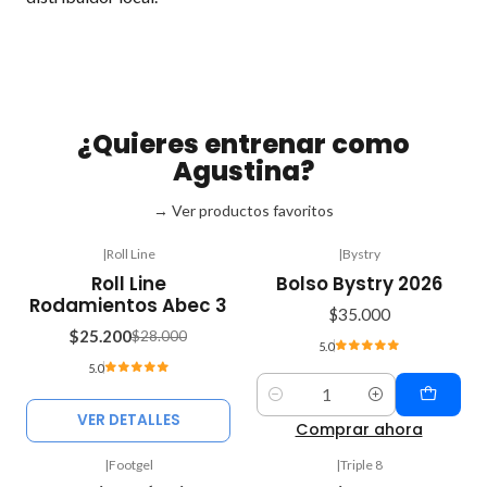
¿Quieres entrenar como
Agustina?
→ Ver productos favoritos
|
Roll Line
|
Bystry
-10%
Roll Line
Bolso Bystry 2026
OFF
Rodamientos Abec 3
$35.000
Agotado
$25.200
$28.000
5.0
5.0
Cantidad
VER DETALLES
Comprar ahora
|
Footgel
|
Triple 8