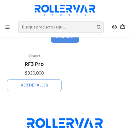
DESPACHOS A TODO CHILE
Linea RF
FILTROS
|
Risport
Agotado
RF3 Pro
$330.000
VER DETALLES