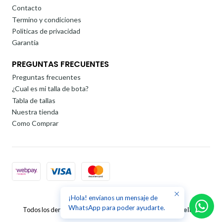
Contacto
Termino y condiciones
Politicas de privacidad
Garantía
PREGUNTAS FRECUENTES
Preguntas frecuentes
¿Cual es mi talla de bota?
Tabla de tallas
Nuestra tienda
Como Comprar
¡Hola! envíanos un mensaje de
2026 Rollervar.
WhatsApp para poder ayudarte.
Todos los derechos reservados.
Desarrollado por Jumpseller
.