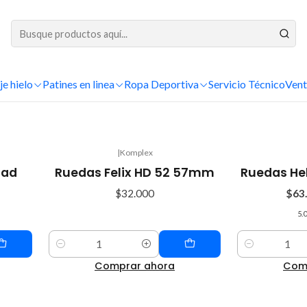
DESPACHOS A TODO CHILE
Inicio
Patinaje Artístico
Ruedas
Ruedas de calle
je hielo
Patines en linea
Ruedas de calle
Ropa Deportiva
Servicio Técnico
Vent
|
Komplex
-10%
uad
Ruedas Felix HD 52 57mm
Ruedas H
OFF
$32.000
$63
5.0
Cantidad
Cantidad
Comprar ahora
Com