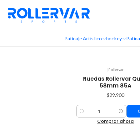
Patinaje Artístico
hockey
Patina
|
Rollervar
Ruedas Rollervar Q
58mm 85A
$29.900
Cantidad
Comprar ahora