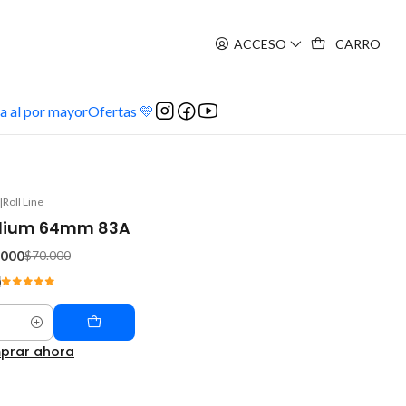
ACCESO
CARRO
a al por mayor
Ofertas 💛
|
Roll Line
elium 64mm 83A
.000
$70.000
prar ahora