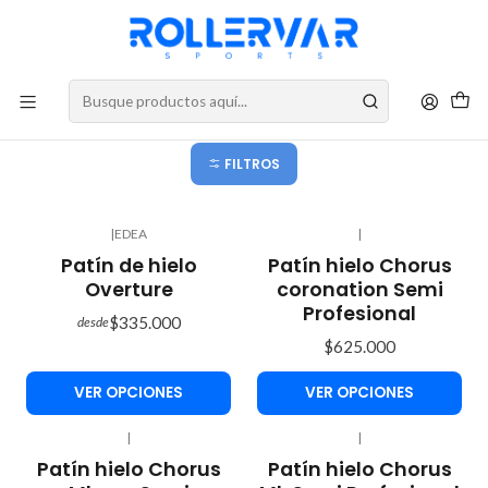
DESPACHOS A TODO CHILE
Patines Completos Sobre Hielo
Patines de hielo completos
FILTROS
|
EDEA
|
Patín de hielo
Patín hielo Chorus
Overture
coronation Semi
Profesional
$335.000
desde
$625.000
VER OPCIONES
VER OPCIONES
|
|
Patín hielo Chorus
Patín hielo Chorus