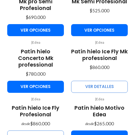
Mk pro Semi
Mk Semi Profesional
Profesional
$525.000
$690.000
VER OPCIONES
VER OPCIONES
|
Edea
|
Edea
Agotado
Patín hielo
Patín hielo Ice Fly Mk
Concerto Mk
professional
professional
$860.000
$780.000
VER OPCIONES
VER DETALLES
|
Edea
|
Edea
Agotado
Patín hielo Ice Fly
Patín hielo Motivo
Profesional
Edea
$860.000
$265.000
desde
desde