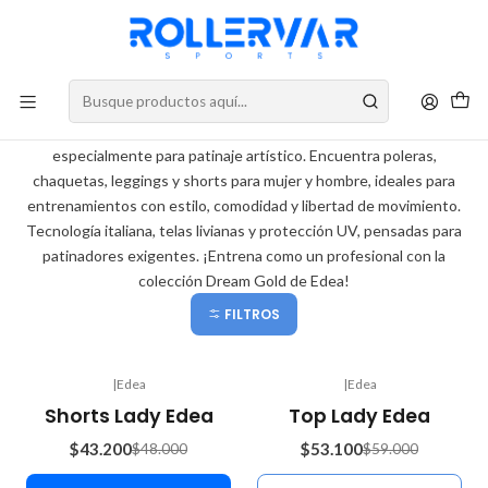
DESPACHOS A TODO CHILE
Edea
Descubre la ropa deportiva Edea en Rollervar.cl, diseñada
especialmente para patinaje artístico. Encuentra poleras,
chaquetas, leggings y shorts para mujer y hombre, ideales para
entrenamientos con estilo, comodidad y libertad de movimiento.
Tecnología italiana, telas livianas y protección UV, pensadas para
patinadores exigentes. ¡Entrena como un profesional con la
colección Dream Gold de Edea!
FILTROS
|
Edea
|
Edea
-10%
-10%
Shorts Lady Edea
Top Lady Edea
OFF
OFF
$43.200
$53.100
$48.000
$59.000
Agotado