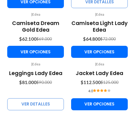
VER OPCIONES
VER DETALLES
|
Edea
|
Edea
-10%
-10%
Camiseta Dream
Camiseta Light Lady
OFF
OFF
Gold Edea
Edea
$62.100
$64.800
$69.000
$72.000
VER OPCIONES
VER OPCIONES
|
Edea
|
Edea
-10%
-10%
Leggings Lady Edea
Jacket Lady Edea
OFF
OFF
$81.000
$112.500
$90.000
$125.000
Agotado
4.0
VER DETALLES
VER OPCIONES