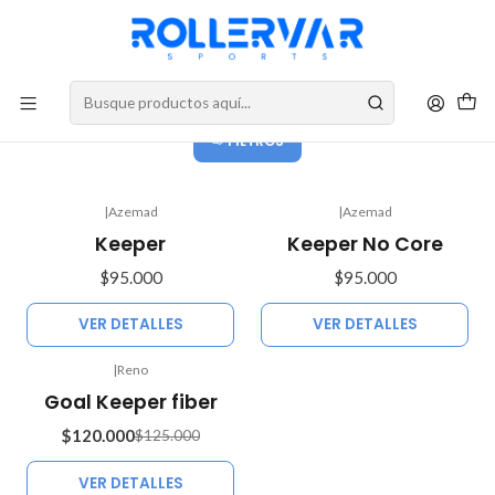
DESPACHOS A TODO CHILE
Stick
FILTROS
|
Azemad
|
Azemad
No disponible
No disponible
Keeper
Keeper No Core
$95.000
$95.000
VER DETALLES
VER DETALLES
|
Reno
-4%
Goal Keeper fiber
OFF
$120.000
$125.000
No disponible
VER DETALLES