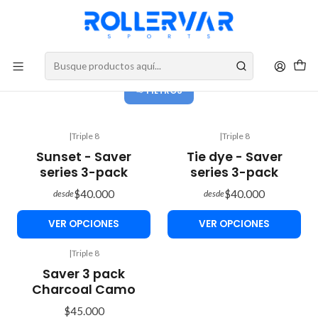
DESPACHOS A TODO CHILE
Set Triple
FILTROS
|
Triple 8
|
Triple 8
Sunset - Saver
Tie dye - Saver
series 3-pack
series 3-pack
$40.000
$40.000
desde
desde
VER OPCIONES
VER OPCIONES
|
Triple 8
Saver 3 pack
Charcoal Camo
$45.000