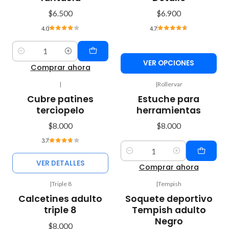
$6.500
$6.900
4.0
4.7
Cantidad
VER OPCIONES
Comprar ahora
|
|
Rollervar
Agotado
Cubre patines
Estuche para
terciopelo
herramientas
$8.000
$8.000
3.7
Cantidad
VER DETALLES
Comprar ahora
|
Triple 8
|
Tempish
Calcetines adulto
Soquete deportivo
triple 8
Tempish adulto
Negro
$8.000