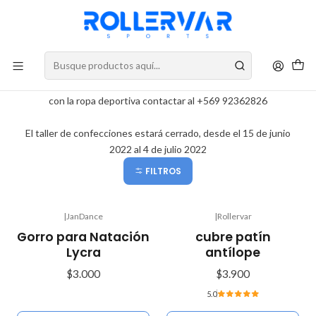
DESPACHOS A TODO CHILE
Ropa Deportiva
Para consultas sobre confecciones y preguntas relacionadas
con la ropa deportiva contactar al +569 92362826
El taller de confecciones estará cerrado, desde el 15 de junio
2022 al 4 de julio 2022
FILTROS
|
JanDance
|
Rollervar
Agotado
Agotado
Gorro para Natación
cubre patín
Lycra
antílope
$3.000
$3.900
5.0