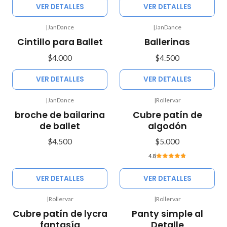
VER DETALLES
VER DETALLES
|
JanDance
|
JanDance
Agotado
Agotado
Cintillo para Ballet
Ballerinas
$4.000
$4.500
VER DETALLES
VER DETALLES
|
JanDance
|
Rollervar
Agotado
Agotado
broche de bailarina
Cubre patín de
de ballet
algodón
$4.500
$5.000
4.8
VER DETALLES
VER DETALLES
|
Rollervar
|
Rollervar
Cubre patín de lycra
Panty simple al
fantasía
Detalle