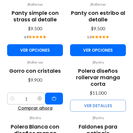
|
Rollervar
|
Rollervar
Panty simple con
Panty con estribo al
strass al detalle
detalle
$9.500
$9.500
4.9
5.0
VER OPCIONES
VER OPCIONES
|
Roller var
|
Bystry
No disponible
Gorro con cristales
Polera diseños
rollervar manga
$9.900
corta
$11.000
Cantidad
VER DETALLES
Comprar ahora
|
Bystry
|
Bystry
Polera Blanca con
Faldones para