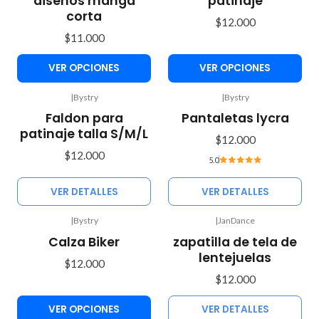
diseños manga
patinaje
corta
$12.000
$11.000
VER OPCIONES
VER OPCIONES
|
Bystry
|
Bystry
Agotado
No disponible
Faldon para
Pantaletas lycra
patinaje talla S/M/L
$12.000
$12.000
5.0
VER DETALLES
VER DETALLES
|
Bystry
|
JanDance
Agotado
Calza Biker
zapatilla de tela de
lentejuelas
$12.000
$12.000
VER OPCIONES
VER DETALLES