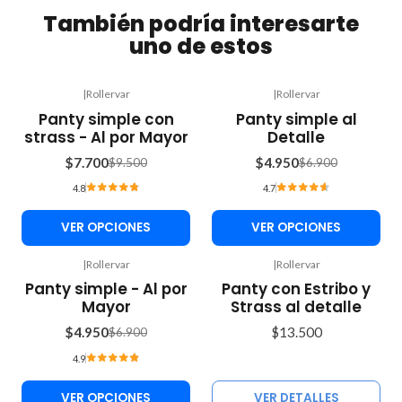
También podría interesarte
uno de estos
|
Rollervar
|
Rollervar
-19%
-28%
Panty simple con
Panty simple al
OFF
OFF
strass - Al por Mayor
Detalle
$7.700
$4.950
$9.500
$6.900
4.8
4.7
VER OPCIONES
VER OPCIONES
|
Rollervar
|
Rollervar
Agotado
-28%
Panty simple - Al por
Panty con Estribo y
OFF
Mayor
Strass al detalle
$4.950
$13.500
$6.900
4.9
VER OPCIONES
VER DETALLES