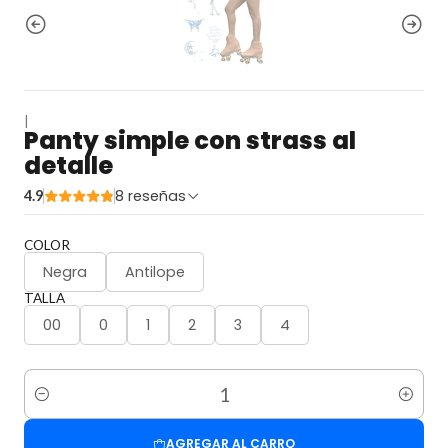
|
Panty simple con strass al
detalle
8 reseñas
4.9
COLOR
Negra
Antilope
TALLA
00
0
1
2
3
4
Cantidad
AGREGAR AL CARRO