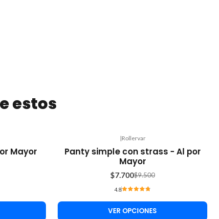
e estos
|
Rollervar
-19%
por Mayor
Panty simple con strass - Al por
OFF
Mayor
$7.700
$9.500
4.8
VER OPCIONES