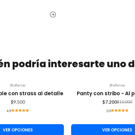
n podría interesarte uno d
|
Rollervar
|
Rollervar
-28%
le con strass al detalle
Panty con stribo - Al 
OFF
$9.500
$7.200
$10.000
4.9
5.0
VER OPCIONES
VER OPCIONES