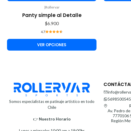
|
Rollervar
Panty simple al Detalle
$6.900
4.7
VER OPCIONES
CONTÁCTA
info@rollerva
5698500545
Somos especialistas en patinaje artístico en todo
R
Chile
Av. Pedro de
7770106 S
👉
Nuestro Horario⁣⁣
Región Met
Lunes a miercoles 10:00 am a 19:00hr