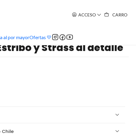
ACCESO
CARRO
detalle
a al por mayor
Ofertas 💛
stribo y Strass al detalle
 Chile