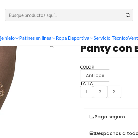
DESPACHOS A TODO CHILE
Patinaje Artístico
Accesorios
Pantys
Panty con Estribo y Strass al 
je hielo
Patines en linea
Ropa Deportiva
Servicio Técnico
Vent
|
Panty con E
COLOR
Antilope
TALLA
1
2
3
Pago seguro
Despachos a todo