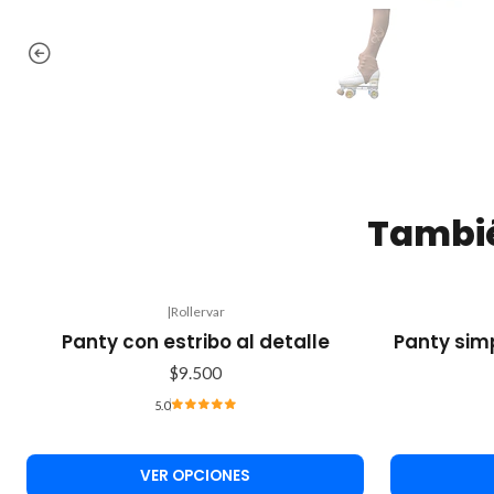
Tambié
|
Rollervar
Panty con estribo al detalle
Panty simp
$9.500
5.0
VER OPCIONES