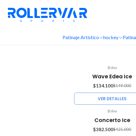
Patinaje Artístico
hockey
Patina
|
Edea
-10%
Wave Edea Ice
OFF
$134.100
$149.000
Agotado
VER DETALLES
|
Edea
-10%
Concerto Ice
OFF
$382.500
$425.000