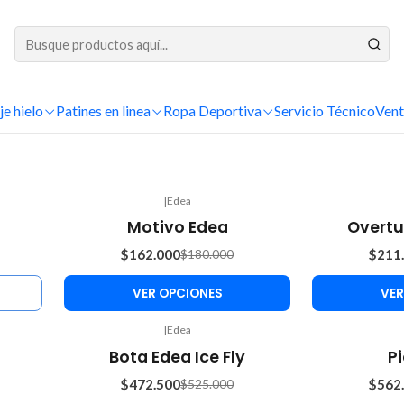
DESPACHOS A TODO CHILE
Inicio
Patinaje hielo
Botas
Edea
je hielo
Patines en linea
Ropa Deportiva
Edea
Servicio Técnico
Vent
|
Edea
-10%
-10%
Motivo Edea
Overtu
OFF
OFF
$162.000
$211
$180.000
VER OPCIONES
VER
|
Edea
-10%
-10%
Bota Edea Ice Fly
P
OFF
OFF
$472.500
$562
$525.000
Agotado
Agotado