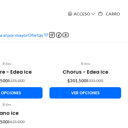
ACCESO
CARRO
a al por mayor
Ofertas 💛
|
Edea
|
Edea
-10%
re - Edea Ice
Chorus - Edea Ice
OFF
.500
$301.500
$235.000
$335.000
 OPCIONES
VER OPCIONES
|
Edea
iano Ice
.500
$625.000