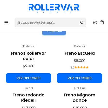
DESPACHOS A TODO CHILE
Frenos
FILTROS
|
Rollervar
|
Rollervar
Frenos Rollervar
Freno Escuela
color
$8.000
$5.000
5.0
VER OPCIONES
VER OPCIONES
|
Riedell
|
Roll Line
Freno redondo
Freno Mignom
Riedell
Dance
$17.000
$20.000