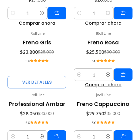
Cantidad
Cantidad
Comprar ahora
Comprar ahora
|
Roll Line
|
Roll Line
-15%
-15%
Freno Gris
Freno Rosa
OFF
OFF
$23.800
$25.500
$28.000
$30.000
Agotado
5.0
5.0
Cantidad
VER DETALLES
Comprar ahora
|
Roll Line
|
Roll Line
-15%
-15%
Professional Ambar
Freno Cappuccino
OFF
OFF
$28.050
$29.750
$33.000
$35.000
5.0
5.0
Cantidad
Cantidad