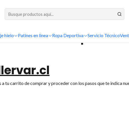
DESPACHOS A TODO CHILE
Inicio
Como Comprar
je hielo
Patines en linea
Como Comprar
Ropa Deportiva
Servicio Técnico
Vent
lervar.cl
a tu carrito de comprar y proceder con los pasos que te indica nue