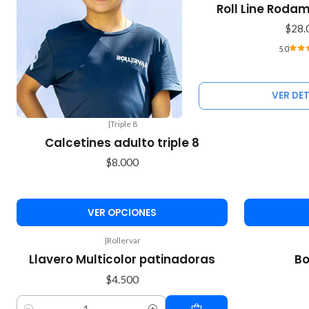
Agotado
Roll Line Roda
$28.
5.0
VER DE
|
Triple 8
Calcetines adulto triple 8
$8.000
VER OPCIONES
|
Rollervar
Agotado
Llavero Multicolor patinadoras
Bo
$4.500