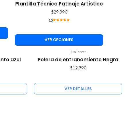
Plantilla Técnica Patinaje Artístico
$29.990
5.0
VER OPCIONES
|
Rollervar
Agotado
nto azul
Polera de entranamiento Negra
$12.990
VER DETALLES