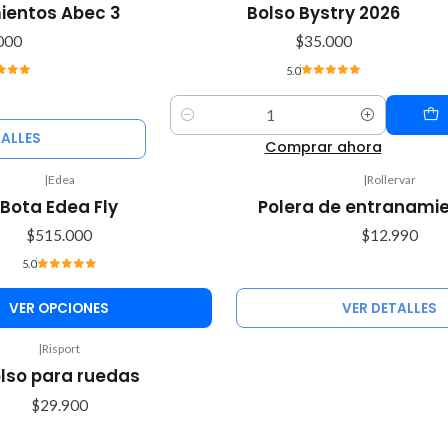
mientos Abec 3
Bolso Bystry 2026
000
$35.000
5.0
Cantidad
TALLES
Comprar ahora
|
Edea
|
Rollervar
Agotado
Bota Edea Fly
Polera de entranamie
$515.000
$12.990
5.0
VER OPCIONES
VER DETALLES
|
Risport
lso para ruedas
$29.900