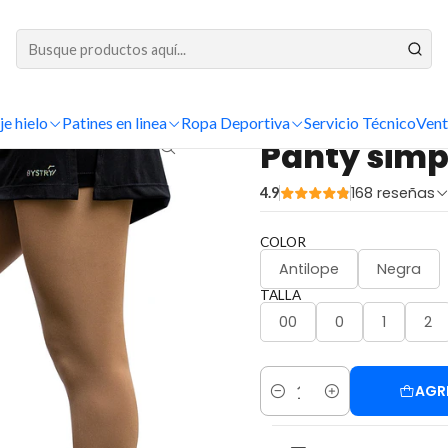
DESPACHOS A TODO CHILE
Inicio
Venta al por mayor
Panty simple - Al por Mayor
je hielo
Patines en linea
Ropa Deportiva
Servicio Técnico
Vent
|
Panty simp
168 reseñas
4.9
COLOR
Antilope
Negra
TALLA
00
0
1
2
AGR
Cantidad