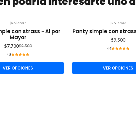
n podría interesarte uno d
|
Rollervar
|
Rollervar
ple con strass - Al por
Panty simple con strass
Mayor
$9.500
$7.700
$9.500
4.9
4.8
VER OPCIONES
VER OPCIONES