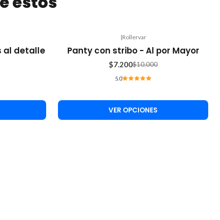
e estos
|
Rollervar
-28%
 al detalle
Panty con stribo - Al por Mayor
OFF
$7.200
$10.000
5.0
VER OPCIONES