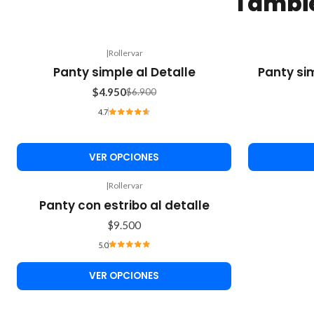
Tambié
|
Rollervar
-28%
-19%
Panty simple al Detalle
Panty sim
OFF
OFF
$4.950
$6.900
4.7
VER OPCIONES
|
Rollervar
Panty con estribo al detalle
$9.500
5.0
VER OPCIONES