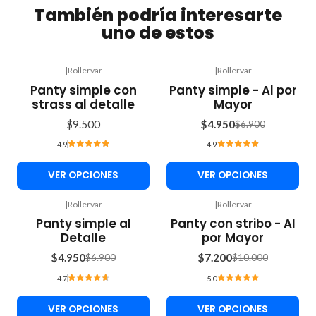
También podría interesarte
uno de estos
|
Rollervar
|
Rollervar
-28%
Panty simple con
Panty simple - Al por
OFF
strass al detalle
Mayor
$9.500
$4.950
$6.900
4.9
4.9
VER OPCIONES
VER OPCIONES
|
Rollervar
|
Rollervar
-28%
-28%
Panty simple al
Panty con stribo - Al
OFF
OFF
Detalle
por Mayor
$4.950
$7.200
$6.900
$10.000
4.7
5.0
VER OPCIONES
VER OPCIONES