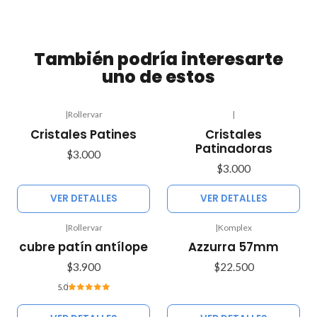
También podría interesarte
uno de estos
|
Rollervar
|
Agotado
Agotado
Cristales Patines
Cristales
Patinadoras
$3.000
$3.000
VER DETALLES
VER DETALLES
|
Rollervar
|
Komplex
Agotado
Agotado
cubre patín antílope
Azzurra 57mm
$3.900
$22.500
5.0