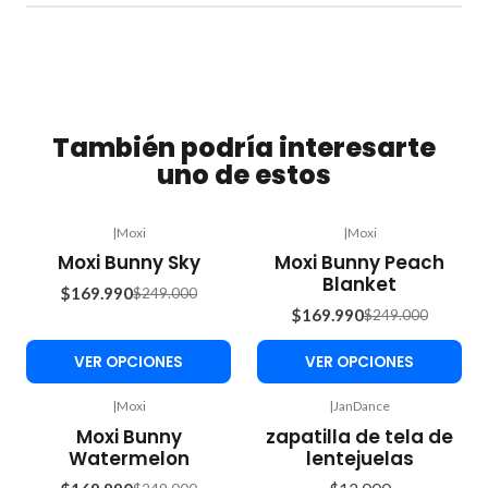
También podría interesarte
uno de estos
|
Moxi
|
Moxi
-32%
-32%
Moxi Bunny Sky
Moxi Bunny Peach
OFF
OFF
Blanket
$169.990
$249.000
$169.990
$249.000
VER OPCIONES
VER OPCIONES
|
Moxi
|
JanDance
Agotado
-32%
Moxi Bunny
zapatilla de tela de
OFF
Watermelon
lentejuelas