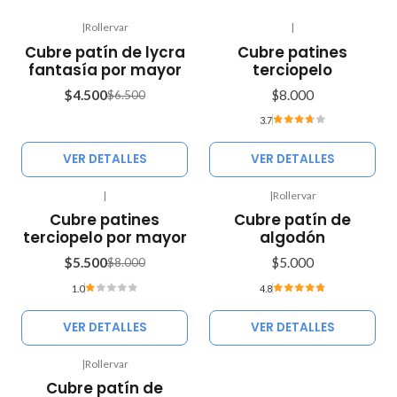
|
Rollervar
|
Agotado
-31%
Cubre patín de lycra
Cubre patines
OFF
fantasía por mayor
terciopelo
Agotado
$4.500
$8.000
$6.500
3.7
VER DETALLES
VER DETALLES
|
|
Rollervar
Agotado
-31%
Cubre patines
Cubre patín de
OFF
terciopelo por mayor
algodón
Agotado
$5.500
$5.000
$8.000
1.0
4.8
VER DETALLES
VER DETALLES
|
Rollervar
-20%
Cubre patín de
OFF