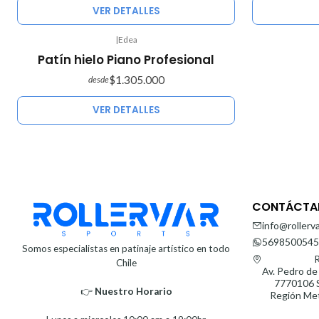
VER DETALLES
|
Edea
Agotado
Patín hielo Piano Profesional
$1.305.000
desde
VER DETALLES
CONTÁCTA
info@rollerva
5698500545
Somos especialistas en patinaje artístico en todo
R
Chile
Av. Pedro de
7770106 S
👉
Nuestro Horario⁣⁣
Región Met