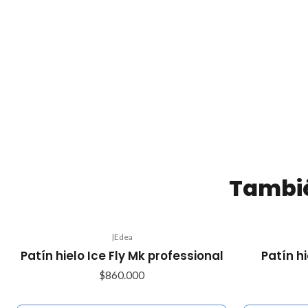
Tambié
|
Edea
Agotado
Agotado
Patín hielo Ice Fly Mk professional
Patín hi
$860.000