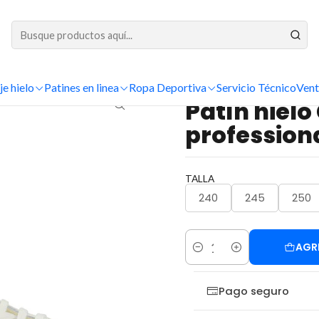
DESPACHOS A TODO CHILE
Patines Completos Sobre Hielo
Patines Profesionales
Patín hielo Con
je hielo
Patines en linea
Ropa Deportiva
Servicio Técnico
Vent
|
Patín hiel
profession
TALLA
240
245
250
AGR
Cantidad
Pago seguro