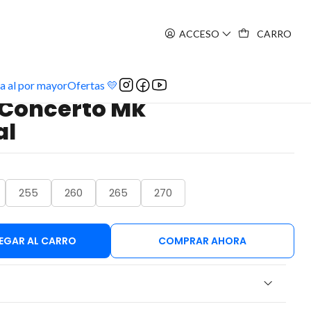
ACCESO
CARRO
certo Mk professional
a al por mayor
Ofertas 💛
o Concerto Mk
al
255
260
265
270
EGAR AL CARRO
COMPRAR AHORA