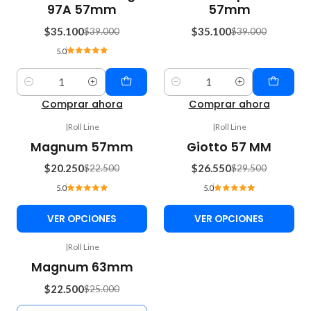
97A 57mm
57mm
$35.100
$35.100
$39.000
$39.000
5.0
Cantidad
Cantidad
Comprar ahora
Comprar ahora
|
Roll Line
|
Roll Line
-10%
-10%
Magnum 57mm
Giotto 57 MM
OFF
OFF
$20.250
$26.550
$22.500
$29.500
5.0
5.0
VER OPCIONES
VER OPCIONES
|
Roll Line
-10%
Magnum 63mm
OFF
$22.500
$25.000
No disponible