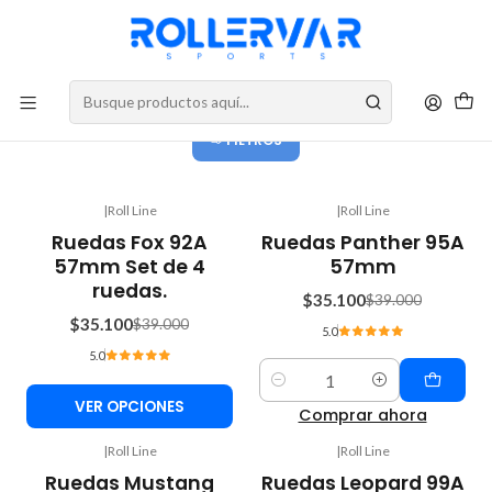
DESPACHOS A TODO CHILE
Roll Line
FILTROS
|
Roll Line
|
Roll Line
-10%
-10%
Ruedas Fox 92A
Ruedas Panther 95A
OFF
OFF
57mm Set de 4
57mm
ruedas.
$35.100
$39.000
$35.100
$39.000
5.0
5.0
Cantidad
VER OPCIONES
Comprar ahora
|
Roll Line
|
Roll Line
-10%
-10%
Ruedas Mustang
Ruedas Leopard 99A
OFF
OFF