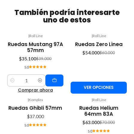
También podría interesarte
uno de estos
|
Roll Line
|
Roll Line
-10%
-10%
Ruedas Mustang 97A
Ruedas Zero Linea
OFF
OFF
57mm
$54.000
$60.000
$35.100
$39.000
5.0
Cantidad
VER OPCIONES
Comprar ahora
|
Komplex
|
Roll Line
-10%
Ruedas Ghibli 57mm
Ruedas Helium
OFF
64mm 83A
$37.000
$63.000
$70.000
5.0
5.0