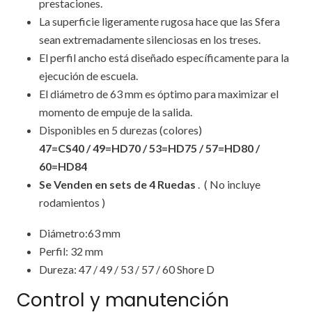
prestaciones.
La superficie ligeramente rugosa hace que las Sfera
sean extremadamente silenciosas en los treses.
El perfil ancho está diseñado específicamente para la
ejecución de escuela.
El diámetro de 63 mm es óptimo para maximizar el
momento de empuje de la salida.
Disponibles en 5 durezas (colores)
47=CS40 / 49=HD70 / 53=HD75 / 57=HD80 /
60=HD84
Se Venden en sets de 4 Ruedas
. ( No incluye
rodamientos )
Diámetro:63 mm
Perfil: 32 mm
Dureza: 47 / 49 / 53 / 57 / 60 Shore D
Control y manutención