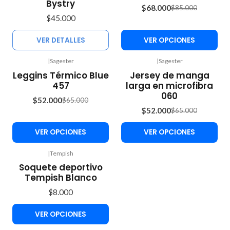
Bystry
$68.000
$85.000
$45.000
VER DETALLES
VER OPCIONES
|
Sagester
|
Sagester
-20%
-20%
Leggins Térmico Blue
Jersey de manga
OFF
OFF
457
larga en microfibra
060
$52.000
$65.000
$52.000
$65.000
VER OPCIONES
VER OPCIONES
|
Tempish
Soquete deportivo
Tempish Blanco
$8.000
VER OPCIONES