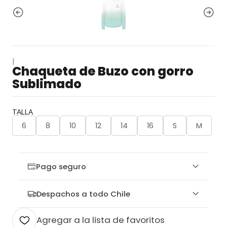
|
Chaqueta de Buzo con gorro
Sublimado
TALLA
6
8
10
12
14
16
S
M
Pago seguro
Despachos a todo Chile
Agregar a la lista de favoritos