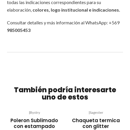
todas las indicaciones correspondientes para su
elaboración,
colores, logo institucional e indicaciones.
Consultar detalles y más información al WhatsApp: +569
985005453
También podría interesarte
uno de estos
|
Bystry
|
Sagester
Agotado
-20%
Poleron Sublimado
Chaqueta termica
OFF
con estampado
con glitter