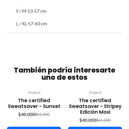
S / M 53-57 cm
L / XL 57-60 cm
También podría interesarte
uno de estos
|
Triple 8
|
Triple 8
-38%
-38%
The certified
The certified
OFF
OFF
Sweatsaver - Sunset
Sweatsaver - Stripey
Edición Moxi
$40.000
$65.000
$40.000
$65.000