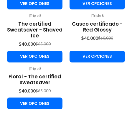
VER OPCIONES
VER OPCIONES
|
Triple 8
|
Triple 8
-38%
-33%
The certified
Casco certificado -
OFF
OFF
Sweatsaver - Shaved
Red Glossy
Ice
$40.000
$60.000
$40.000
$65.000
VER OPCIONES
VER OPCIONES
|
Triple 8
-38%
Floral - The certified
OFF
Sweatsaver
$40.000
$65.000
VER OPCIONES