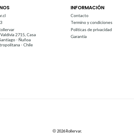
NOS
INFORMACIÓN
r.cl
Contacto
3
Termino y condiciones
ollervar
Politicas de privacidad
 Valdivia 2715, Casa
Garantía
antiago - Ñuñoa
ropolitana - Chile
2026 Rollervar.