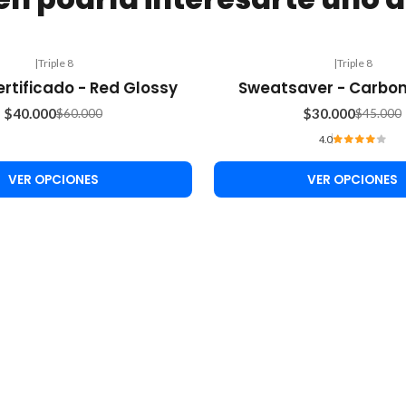
|
Triple 8
|
Triple 8
-33%
rtificado - Red Glossy
Sweatsaver - Carbon
OFF
$40.000
$30.000
$60.000
$45.000
4.0
VER OPCIONES
VER OPCIONES