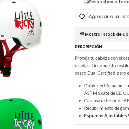
Despachos a todo
Agregar a la list
Mostrar stock de ub
DESCRIPCIÓN
Proteja tu cabeza con el c
diseñar. Tiene nuestro estil
casco Dual Certified, pero 
Doble certificación: c
ASTM Skate de EE. UU
Carcasa exterior de A
Recubrimiento de goma 
Espumas Ajustables