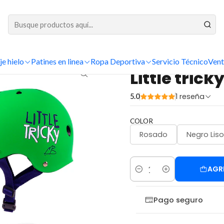
DESPACHOS A TODO CHILE
Inicio
Protecciones
Cascos
Triple 8
Little tricky Jr V2
je hielo
Patines en linea
Ropa Deportiva
Servicio Técnico
Vent
|
Little trick
1 reseña
5.0
COLOR
Rosado
Negro Liso
AGR
Cantidad
Pago seguro