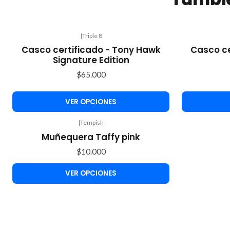
|
Triple 8
-33%
Casco certificado - Tony Hawk
Casco ce
OFF
Signature Edition
$65.000
VER OPCIONES
|
Tempish
Muñequera Taffy pink
$10.000
VER OPCIONES