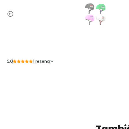
1 reseña
5.0
Tambié