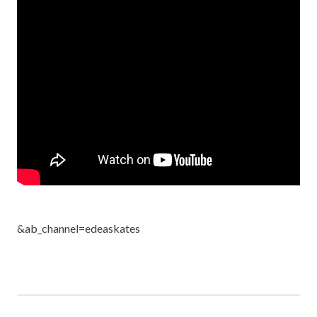
&ab_channel=edeaskates