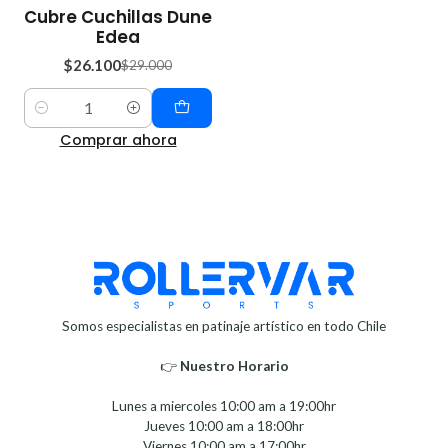
-10%
Cubre Cuchillas Dune
OFF
Edea
$26.100
$29.000
Cantidad
Comprar ahora
Somos especialistas en patinaje artístico en todo Chile
👉
Nuestro Horario⁣⁣
Lunes a miercoles 10:00 am a 19:00hr
Jueves 10:00 am a 18:00hr
Viernes 10:00 am a 17:00hr