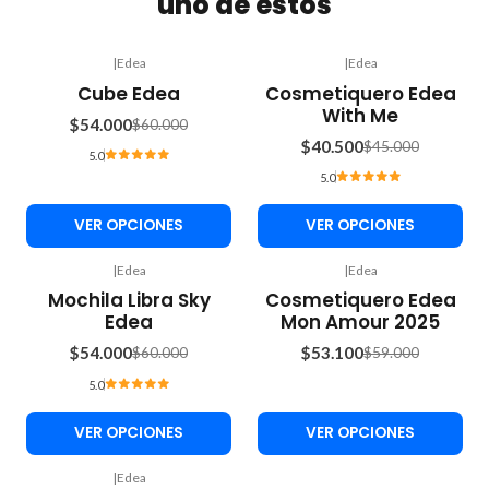
uno de estos
|
Edea
|
Edea
-10%
-10%
Cube Edea
Cosmetiquero Edea
OFF
OFF
With Me
$54.000
$60.000
$40.500
$45.000
5.0
5.0
VER OPCIONES
VER OPCIONES
|
Edea
|
Edea
-10%
-10%
Mochila Libra Sky
Cosmetiquero Edea
OFF
OFF
Edea
Mon Amour 2025
$54.000
$53.100
$60.000
$59.000
5.0
VER OPCIONES
VER OPCIONES
|
Edea