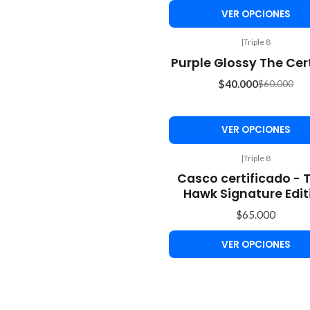
VER OPCIONES
|
Triple 8
-33%
Purple Glossy The Cert
OFF
$40.000
$60.000
VER OPCIONES
|
Triple 8
Casco certificado - 
Hawk Signature Edit
$65.000
VER OPCIONES