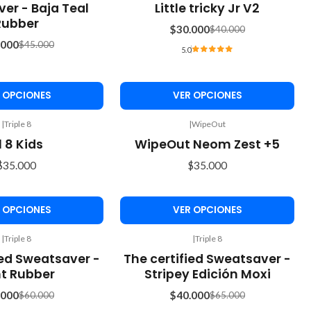
-25%
er - Baja Teal
Little tricky Jr V2
OFF
Rubber
$30.000
$40.000
.000
$45.000
5.0
 OPCIONES
VER OPCIONES
|
Triple 8
|
WipeOut
il 8 Kids
WipeOut Neom Zest +5
$35.000
$35.000
 OPCIONES
VER OPCIONES
|
Triple 8
|
Triple 8
-38%
ied Sweatsaver -
The certified Sweatsaver -
OFF
t Rubber
Stripey Edición Moxi
.000
$40.000
$60.000
$65.000