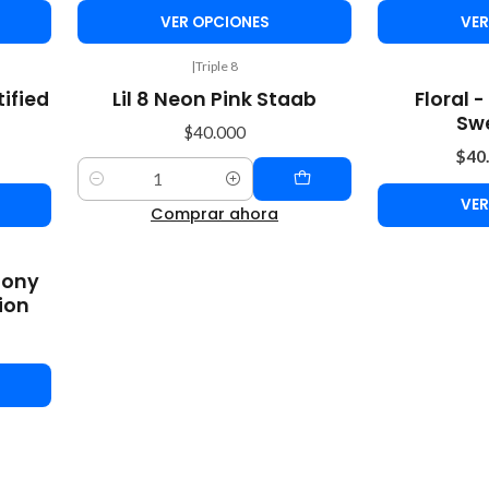
VER OPCIONES
VER
|
Triple 8
-38%
ified
Lil 8 Neon Pink Staab
Floral -
OFF
Sw
$40.000
$40
Cantidad
VER
Comprar ahora
Tony
ion