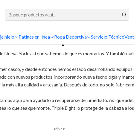
DESPACHOS A TODO CHILE
Inicio
Nuestras Marcas
Triple 8
je hielo
Patines en linea
Triple 8
Ropa Deportiva
Servicio Técnico
Vent
ad de Nueva York, así que sabemos lo que es montarlos. Y también sa
imer casco, y desde entonces hemos estado desarrollando equipos de
ndo con nuevos productos, incorporando nueva tecnología y mante
de la más alta calidad y artesanía. Después de todo, no solo fabric
mos aquí para ayudarlo a recuperarse de inmediato. Así que adela
sea lo que sea que monte, Triple Eight lo protege de la cabeza a los
|
Triple 8