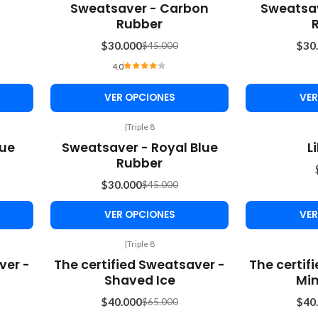
-33%
-33%
Sweatsaver - Carbon
Sweatsav
OFF
OFF
Rubber
$30.000
$30
$45.000
4.0
VER OPCIONES
VER
|
Triple 8
-33%
lue
Sweatsaver - Royal Blue
L
OFF
Rubber
$30.000
$45.000
VER OPCIONES
VER
|
Triple 8
-38%
-33%
ver -
The certified Sweatsaver -
The certif
OFF
OFF
Shaved Ice
Min
$40.000
$40
$65.000