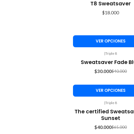
T8 Sweatsaver
$18.000
VER OPCIONES
|
Triple 8
-25%
Sweatsaver Fade B
OFF
$30.000
$40.000
VER OPCIONES
|
Triple 8
-38%
The certified Sweatsa
OFF
Sunset
$40.000
$65.000