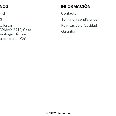
NOS
INFORMACIÓN
r.cl
Contacto
3
Termino y condiciones
ollervar
Politicas de privacidad
 Valdivia 2715, Casa
Garantía
antiago - Ñuñoa
ropolitana - Chile
2026 Rollervar.