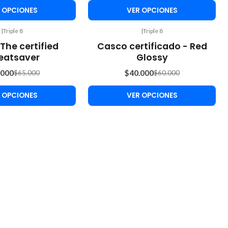
 OPCIONES
VER OPCIONES
|
Triple 8
|
Triple 8
-33%
 The certified
Casco certificado - Red
OFF
eatsaver
Glossy
.000
$40.000
$65.000
$60.000
 OPCIONES
VER OPCIONES