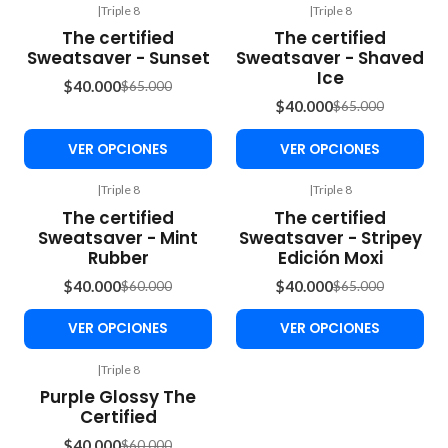
|
Triple 8
|
Triple 8
-38%
-38%
The certified
The certified
OFF
OFF
Sweatsaver - Sunset
Sweatsaver - Shaved
Ice
$40.000
$65.000
$40.000
$65.000
VER OPCIONES
VER OPCIONES
|
Triple 8
|
Triple 8
-33%
-38%
The certified
The certified
OFF
OFF
Sweatsaver - Mint
Sweatsaver - Stripey
Rubber
Edición Moxi
$40.000
$40.000
$60.000
$65.000
VER OPCIONES
VER OPCIONES
|
Triple 8
-33%
Purple Glossy The
OFF
Certified
$40.000
$60.000