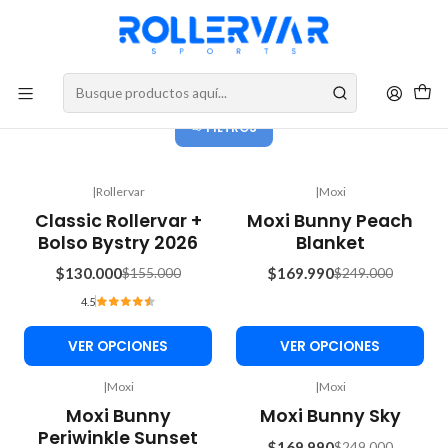
DESPACHOS A TODO CHILE
Ofertas 💛
FILTROS
|
Rollervar
|
Moxi
-16%
-32%
Classic Rollervar +
Moxi Bunny Peach
OFF
OFF
Bolso Bystry 2026
Blanket
$130.000
$169.990
$155.000
$249.000
4.5
VER OPCIONES
VER OPCIONES
|
Moxi
|
Moxi
-32%
-32%
Moxi Bunny
Moxi Bunny Sky
OFF
OFF
Periwinkle Sunset
$169.990
$249.000