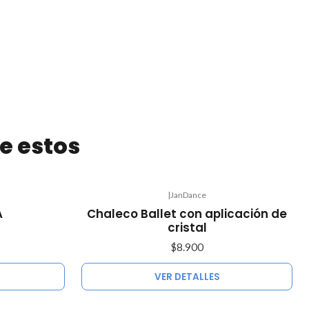
e estos
|
JanDance
Agotado
A
Chaleco Ballet con aplicación de
cristal
$8.900
VER DETALLES