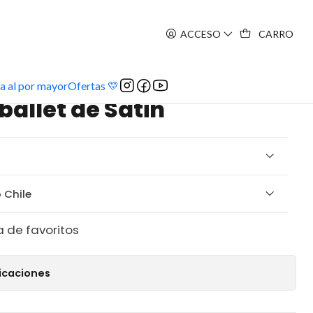
ACCESO
CARRO
a al por mayor
Ofertas 💛
ballet de Satin
 Chile
a de favoritos
icaciones