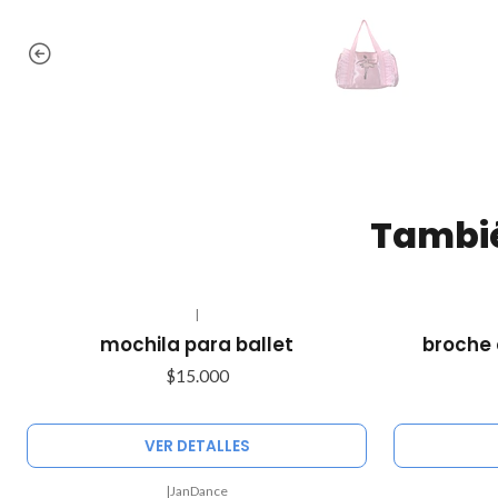
Tambié
|
Agotado
Agotado
mochila para ballet
broche 
$15.000
VER DETALLES
|
JanDance