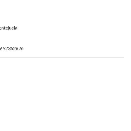
lentejuela
69 92362826