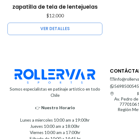
Agotado
zapatilla de tela de lentejuelas
$12.000
VER DETALLES
CONTÁCTA
info@rollerva
5698500545
Somos especialistas en patinaje artístico en todo
R
Chile
Av. Pedro de
7770106 S
👉
Nuestro Horario⁣⁣
Región Met
Lunes a miercoles 10:00 am a 19:00hr
Jueves 10:00 am a 18:00hr
Viernes 10:00 am a 17:00hr
Sábado de 10:00 a 14:45 hr