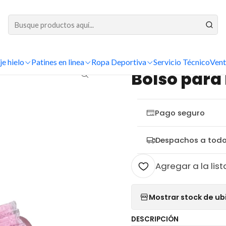
DESPACHOS A TODO CHILE
Inicio
Ropa Deportiva
Danza y Ballet
Bolso para ballet de Satin
je hielo
Patines en linea
Ropa Deportiva
Servicio Técnico
Vent
|
Bolso para 
Pago seguro
Despachos a todo
Agregar a la list
Mostrar stock de ub
DESCRIPCIÓN