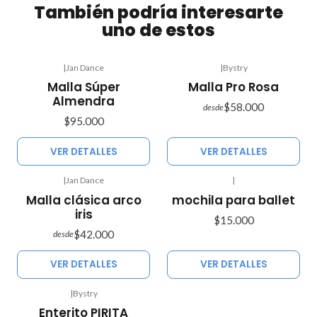
También podría interesarte
uno de estos
|
Jan Dance
|
Bystry
Agotado
Agotado
Malla Súper
Malla Pro Rosa
Almendra
$58.000
desde
$95.000
VER DETALLES
VER DETALLES
|
Jan Dance
|
Agotado
Agotado
Malla clásica arco
mochila para ballet
iris
$15.000
$42.000
desde
VER DETALLES
VER DETALLES
|
Bystry
Agotado
Enterito PIRITA