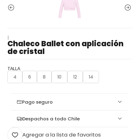
|
Chaleco Ballet con aplicación
de cristal
TALLA
4
6
8
10
12
14
Pago seguro
Despachos a todo Chile
Agregar a la lista de favoritos