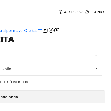
ACCESO
CARRO
RITA
a al por mayor
Ofertas 💛
RITA
 Chile
a de favoritos
icaciones