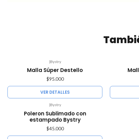
Tambié
|
Bystry
Agotado
Agotado
Malla Súper Destello
Mall
$95.000
VER DETALLES
|
Bystry
Agotado
Poleron Sublimado con
estampado Bystry
$45.000