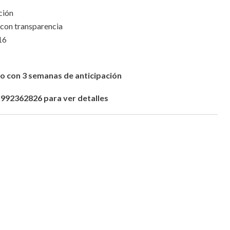
ción
a con transparencia
16
o con 3 semanas de anticipación
992362826 para ver detalles