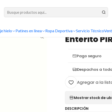
DESPACHOS A TODO CHILE
io
Ropa Deportiva
Mallas de patinaje
Mallas Premium
Enterito PI
je hielo
Patines en linea
Ropa Deportiva
Servicio Técnico
Vent
|
Enterito PI
Pago seguro
Despachos a todo
Agregar a la list
Mostrar stock de ub
DESCRIPCIÓN