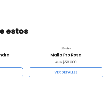
e estos
|
Bystry
Agotado
ndra
Malla Pro Rosa
$58.000
desde
VER DETALLES