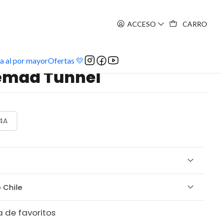
ACCESO
CARRO
a al por mayor
Ofertas 💛
emad Tunnel
4A
 Chile
a de favoritos