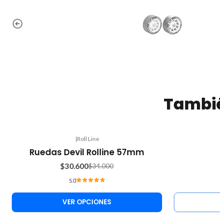
Tambié
|
Roll Line
Agotado
-10%
Ruedas Devil Rolline 57mm
OFF
$30.600
$34.000
5.0
VER OPCIONES