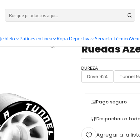
DESPACHOS A TODO CHILE
Inicio
hockey
Jugador
Ruedas
Ruedas Azemad Tunnel
je hielo
Patines en linea
Ropa Deportiva
Servicio Técnico
Vent
|
Ruedas Az
DUREZA
Drive 92A
Tunnel 9
Pago seguro
Despachos a todo
Agregar a la list