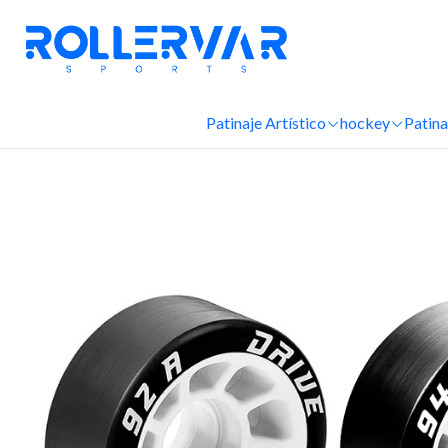
Patinaje Artístico
hockey
Patina