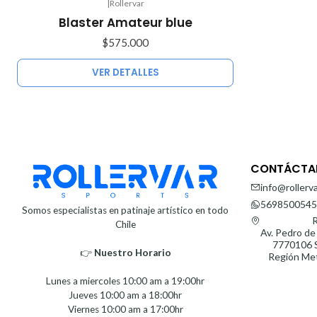
|
Rollervar
Agotado
Blaster Amateur blue
$575.000
VER DETALLES
CONTÁCTA
info@rollerva
5698500545
Somos especialistas en patinaje artístico en todo
R
Chile
Av. Pedro de
7770106 S
👉
Nuestro Horario⁣⁣
Región Met
Lunes a miercoles 10:00 am a 19:00hr
Jueves 10:00 am a 18:00hr
Viernes 10:00 am a 17:00hr