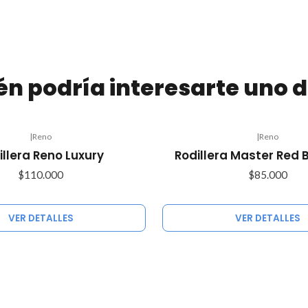
n podría interesarte uno d
|
Reno
|
Reno
Agotado
illera Reno Luxury
Rodillera Master Red 
$110.000
$85.000
VER DETALLES
VER DETALLES