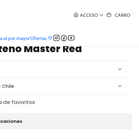
ACCESO
CARRO
a al por mayor
Ofertas 💛
 Reno Master Red
 Chile
a de favoritos
icaciones