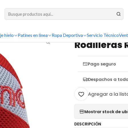
DESPACHOS A TODO CHILE
Inicio
hockey
Jugador
Rodilleras
Rodilleras Reno Master Red
je hielo
Patines en linea
Ropa Deportiva
Servicio Técnico
Vent
|
Rodilleras
Pago seguro
Despachos a todo
Agregar a la list
Mostrar stock de ub
DESCRIPCIÓN