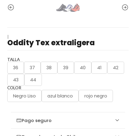
|
Oddity Tex extraligera
TALLA
36
37
38
39
40
41
42
43
44
COLOR
Negro Liso
azul blanco
rojo negro
Pago seguro