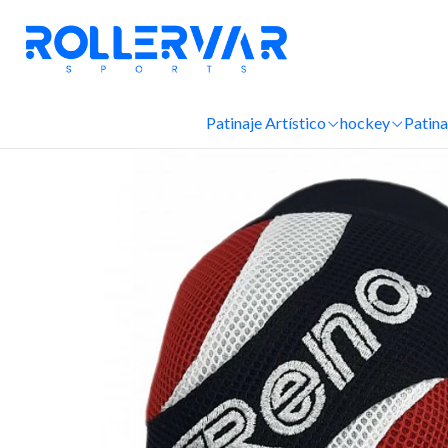
Patinaje Artístico
hockey
Patina