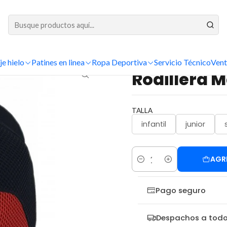
DESPACHOS A TODO CHILE
Inicio
hockey
Jugador
Rodilleras
Rodillera Master Black Red
je hielo
Patines en linea
Ropa Deportiva
Servicio Técnico
Vent
|
Rodillera 
TALLA
infantil
junior
AGR
Cantidad
Pago seguro
Despachos a todo