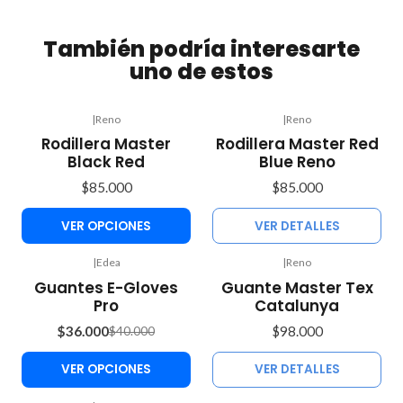
También podría interesarte
uno de estos
|
Reno
|
Reno
Agotado
Rodillera Master
Rodillera Master Red
Black Red
Blue Reno
$85.000
$85.000
VER OPCIONES
VER DETALLES
|
Edea
|
Reno
Agotado
-10%
Guantes E-Gloves
Guante Master Tex
OFF
Pro
Catalunya
$36.000
$98.000
$40.000
VER OPCIONES
VER DETALLES