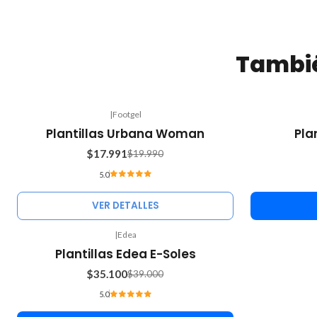
Tambié
|
Footgel
-10%
Plantillas Urbana Woman
Pla
OFF
$17.991
$19.990
Agotado
5.0
VER DETALLES
|
Edea
-10%
Plantillas Edea E-Soles
OFF
$35.100
$39.000
5.0