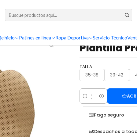
DESPACHOS A TODO CHILE
Inicio
Plantillas
Plantilla Profesional
je hielo
Patines en linea
Ropa Deportiva
Servicio Técnico
Vent
|
Plantilla P
TALLA
35-38
39-42
AGR
Cantidad
Pago seguro
Despachos a todo