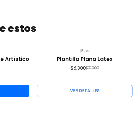
e estos
|
Edea
-10%
je Artístico
Plantilla Plana Latex
OFF
$6.300
$7.000
Agotado
VER DETALLES