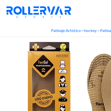
Patinaje Artístico
hockey
Patina