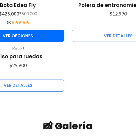
Agotado
Bota Edea Fly
Polera de entranamie
$425.000
$12.990
$500.000
5.0
VER OPCIONES
VER DETALLES
|
Risport
lso para ruedas
$29.900
VER DETALLES
📸 Galería