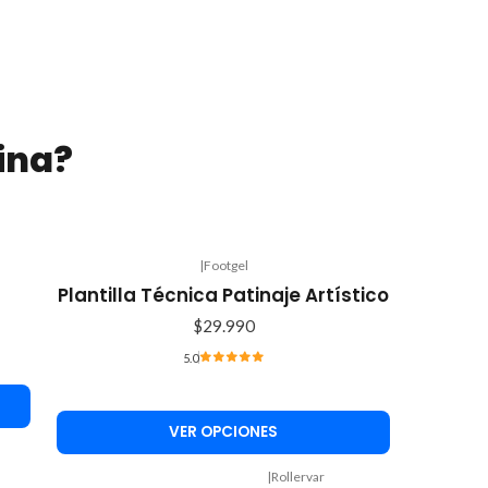
ina?
|
Footgel
Plantilla Técnica Patinaje Artístico
$29.990
5.0
VER OPCIONES
|
Rollervar