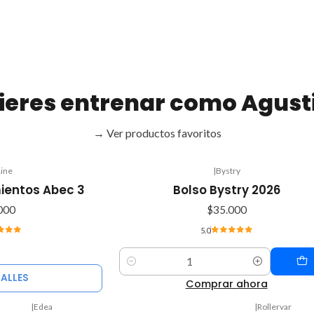
ieres entrenar como Agust
→ Ver productos favoritos
Line
|
Bystry
mientos Abec 3
Bolso Bystry 2026
000
$35.000
5.0
Cantidad
TALLES
Comprar ahora
|
Edea
|
Rollervar