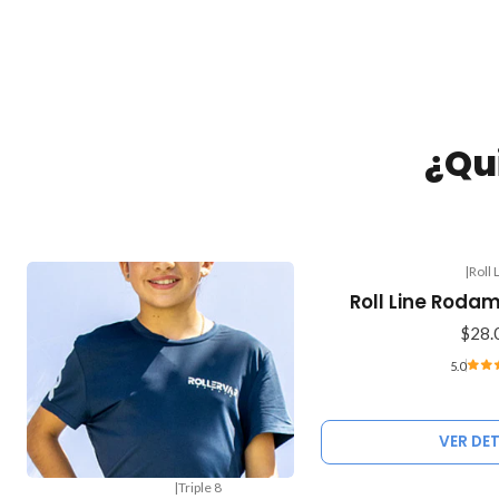
¿Qu
|
Roll 
Agotado
Roll Line Roda
$28.
5.0
VER DE
|
Triple 8