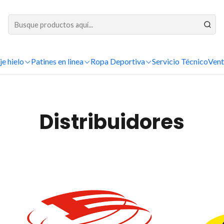
DESPACHOS A TODO CHILE
Inicio
Nuestras Marcas
je hielo
Patines en linea
Nuestras Marcas
Ropa Deportiva
Servicio Técnico
Vent
Distribuidores