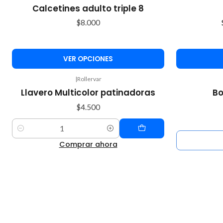
-15%
Calcetines adulto triple 8
OFF
$8.000
VER OPCIONES
|
Rollervar
Agotado
Llavero Multicolor patinadoras
Bo
$4.500
Cantidad
Comprar ahora