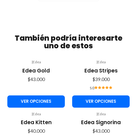
También podría interesarte
uno de estos
|
Edea
|
Edea
Edea Gold
Edea Stripes
$43.000
$39.000
5.0
VER OPCIONES
VER OPCIONES
|
Edea
|
Edea
Edea Kitten
Edea Signorina
$40.000
$43.000