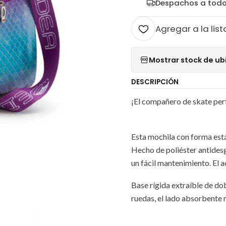
Despachos a todo
Agregar a la list
Mostrar stock de ub
DESCRIPCIÓN
¡El compañero de skate per
Esta mochila con forma está
Hecho de poliéster antidesg
un fácil mantenimiento. El a
Base rígida extraíble de dob
ruedas, el lado absorbente 