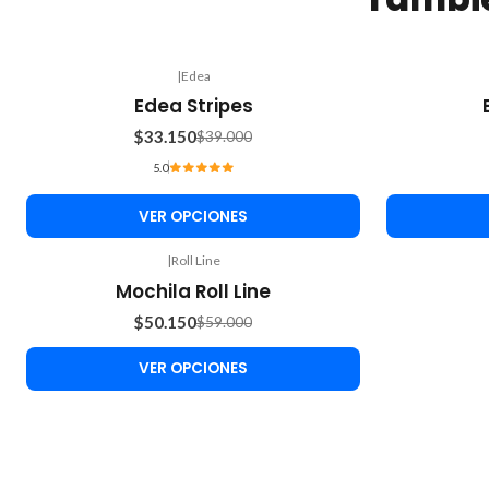
|
Edea
-15%
-15%
Edea Stripes
OFF
OFF
$33.150
$39.000
5.0
VER OPCIONES
|
Roll Line
-15%
Mochila Roll Line
OFF
$50.150
$59.000
VER OPCIONES