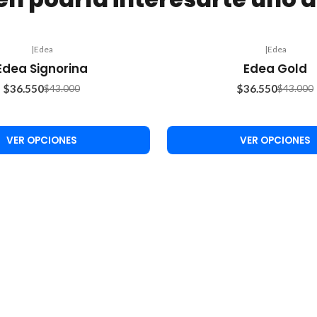
|
Edea
|
Edea
-15%
Edea Signorina
Edea Gold
OFF
$36.550
$36.550
$43.000
$43.000
VER OPCIONES
VER OPCIONES