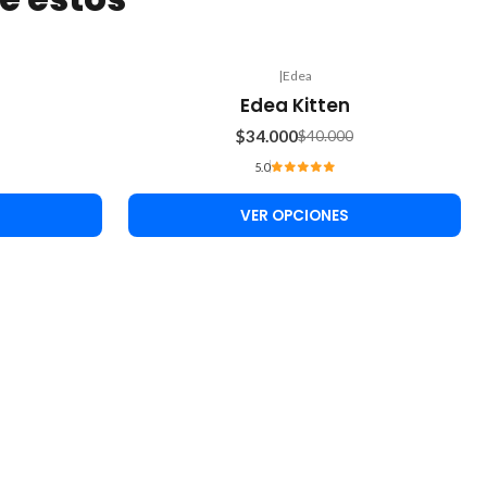
|
Edea
-15%
Edea Kitten
OFF
$34.000
$40.000
5.0
VER OPCIONES