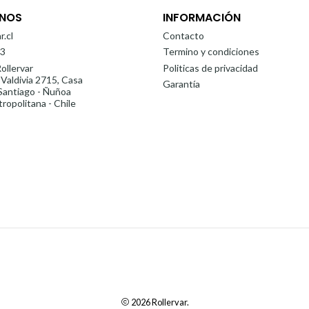
NOS
INFORMACIÓN
r.cl
Contacto
3
Termino y condiciones
ollervar
Politicas de privacidad
 Valdivia 2715, Casa
Garantía
antiago - Ñuñoa
ropolitana - Chile
2026 Rollervar.