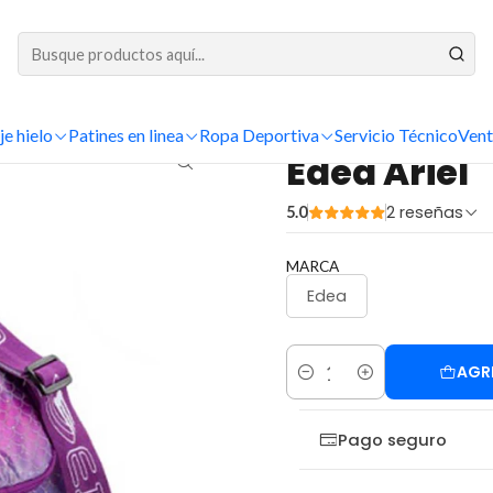
DESPACHOS A TODO CHILE
Inicio
Patinaje Artístico
Bolsos
Edea
Edea Ariel
je hielo
Patines en linea
Ropa Deportiva
Servicio Técnico
Vent
|
Edea Ariel
2 reseñas
5.0
MARCA
Edea
AGR
Cantidad
Pago seguro