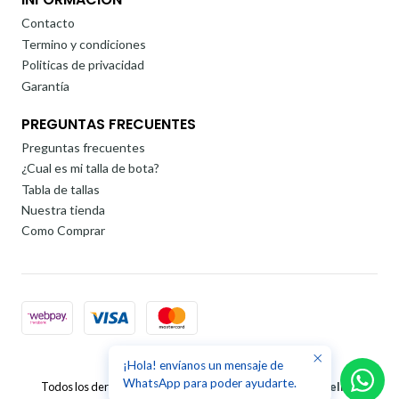
Contacto
Termino y condiciones
Politicas de privacidad
Garantía
PREGUNTAS FRECUENTES
Preguntas frecuentes
¿Cual es mi talla de bota?
Tabla de tallas
Nuestra tienda
Como Comprar
¡Hola! envíanos un mensaje de
2026 Rollervar.
WhatsApp para poder ayudarte.
Todos los derechos reservados.
Desarrollado por Jumpseller
.